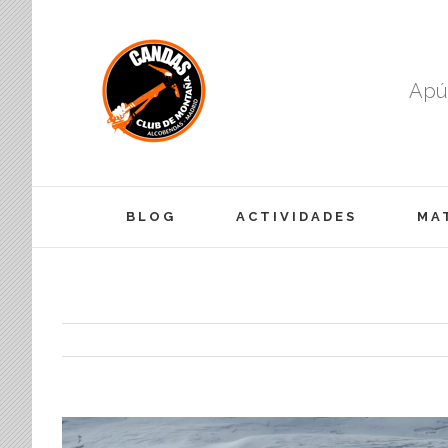
Apún
BLOG
ACTIVIDADES
MA
View