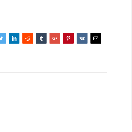
book
Twitter
Linkedin
Reddit
Tumblr
Google+
Pinterest
Vk
Email