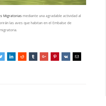
es Migratorias
mediante una agradable actividad al
brirán las aves que habitan en el Embalse de
migratoria.
book
Twitter
Linkedin
Reddit
Tumblr
Google+
Pinterest
Vk
Email