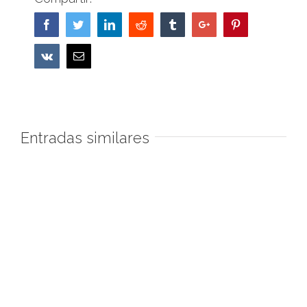
Facebook
Twitter
Linkedin
Reddit
Tumblr
Google+
Pinterest
Vk
Email
Entradas similares